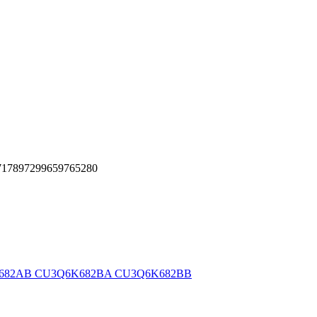
71789729
9659765280
Q6K682AB CU3Q6K682BA CU3Q6K682BB