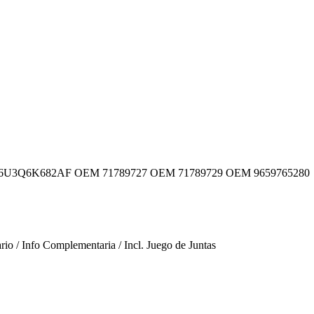
6U3Q6K682AF
OEM 71789727
OEM 71789729
OEM 9659765280
o / Info Complementaria / Incl. Juego de Juntas