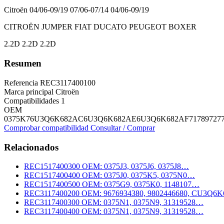
Citroën
04/06-09/19 07/06-07/14 04/06-09/19
CITROËN JUMPER FIAT DUCATO PEUGEOT BOXER
2.2D 2.2D 2.2D
Resumen
Referencia
REC3117400100
Marca principal
Citroën
Compatibilidades
1
OEM
0375K7
6U3Q6K682AC
6U3Q6K682AE
6U3Q6K682AF
71789727
Comprobar compatibilidad
Consultar / Comprar
Relacionados
REC1517400300
OEM: 0375J3, 0375J6, 0375J8…
REC1517400400
OEM: 0375J0, 0375K5, 0375N0…
REC1517400500
OEM: 0375G9, 0375K0, 1148107…
REC3117400200
OEM: 9676934380, 9802446680, CU3
REC3117400300
OEM: 0375N1, 0375N9, 31319528…
REC3117400400
OEM: 0375N1, 0375N9, 31319528…