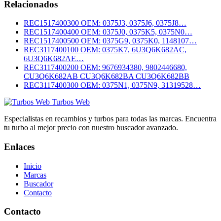
Relacionados
REC1517400300
OEM: 0375J3, 0375J6, 0375J8…
REC1517400400
OEM: 0375J0, 0375K5, 0375N0…
REC1517400500
OEM: 0375G9, 0375K0, 1148107…
REC3117400100
OEM: 0375K7, 6U3Q6K682AC,
6U3Q6K682AE…
REC3117400200
OEM: 9676934380, 9802446680,
CU3Q6K682AB CU3Q6K682BA CU3Q6K682BB
REC3117400300
OEM: 0375N1, 0375N9, 31319528…
Turbos Web
Especialistas en recambios y turbos para todas las marcas. Encuentra
tu turbo al mejor precio con nuestro buscador avanzado.
Enlaces
Inicio
Marcas
Buscador
Contacto
Contacto