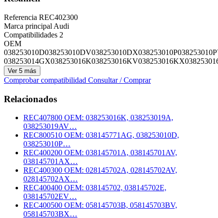
Referencia
REC402300
Marca principal
Audi
Compatibilidades
2
OEM
038253010D
038253010DV
038253010DX
038253010P
038253010
038253014GX
038253016K
038253016KV
038253016KX
03825301
Ver 5 más
Comprobar compatibilidad
Consultar / Comprar
Relacionados
REC407800
OEM: 038253016K, 038253019A,
038253019AV…
REC800510
OEM: 038145771AG, 038253010D,
038253010P…
REC400200
OEM: 038145701A, 038145701AV,
038145701AX…
REC400300
OEM: 028145702A, 028145702AV,
028145702AX…
REC400400
OEM: 038145702, 038145702E,
038145702EV…
REC400500
OEM: 058145703B, 058145703BV,
058145703BX…