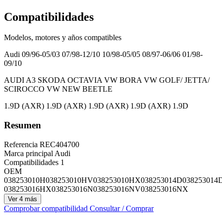
Compatibilidades
Modelos, motores y años compatibles
Audi
09/96-05/03 07/98-12/10 10/98-05/05 08/97-06/06 01/98-
09/10
AUDI A3 SKODA OCTAVIA VW BORA VW GOLF/ JETTA/
SCIROCCO VW NEW BEETLE
1.9D (AXR) 1.9D (AXR) 1.9D (AXR) 1.9D (AXR) 1.9D
Resumen
Referencia
REC404700
Marca principal
Audi
Compatibilidades
1
OEM
038253010H
038253010HV
038253010HX
038253014D
038253014
038253016HX
038253016N
038253016NV
038253016NX
Ver 4 más
Comprobar compatibilidad
Consultar / Comprar