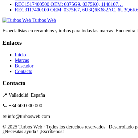
REC1517400500
OEM: 0375G9, 0375K0, 1148107…
REC3117400100
OEM: 0375K7, 6U3Q6K682AC, 6U3Q6
Turbos Web
Especialistas en recambios y turbos para todas las marcas. Encuentra 
Enlaces
Inicio
Marcas
Buscador
Contacto
Contacto
📍 Valladolid, España
📞 +34 600 000 000
✉ info@turbosweb.com
© 2025 Turbos Web · Todos los derechos reservados | Desarrollado 
¿Necesitas ayuda?
¡Escríbenos!