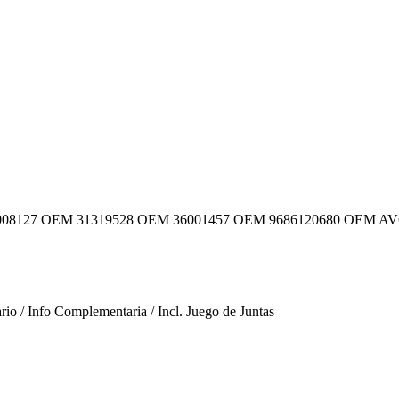
008127
OEM 31319528
OEM 36001457
OEM 9686120680
OEM AV
o / Info Complementaria / Incl. Juego de Juntas