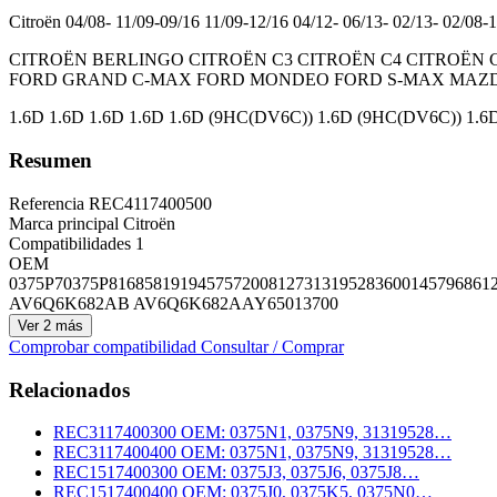
Citroën
04/08- 11/09-09/16 11/09-12/16 04/12- 06/13- 02/13- 02/08-
CITROËN BERLINGO CITROËN C3 CITROËN C4 CITROËN C4
FORD GRAND C-MAX FORD MONDEO FORD S-MAX MAZDA 
1.6D 1.6D 1.6D 1.6D 1.6D (9HC(DV6C)) 1.6D (9HC(DV6C)) 1.6D
Resumen
Referencia
REC4117400500
Marca principal
Citroën
Compatibilidades
1
OEM
0375P7
0375P8
1685819
1945757
2008127
31319528
36001457
96861
AV6Q6K682AB AV6Q6K682AA
Y65013700
Ver 2 más
Comprobar compatibilidad
Consultar / Comprar
Relacionados
REC3117400300
OEM: 0375N1, 0375N9, 31319528…
REC3117400400
OEM: 0375N1, 0375N9, 31319528…
REC1517400300
OEM: 0375J3, 0375J6, 0375J8…
REC1517400400
OEM: 0375J0, 0375K5, 0375N0…