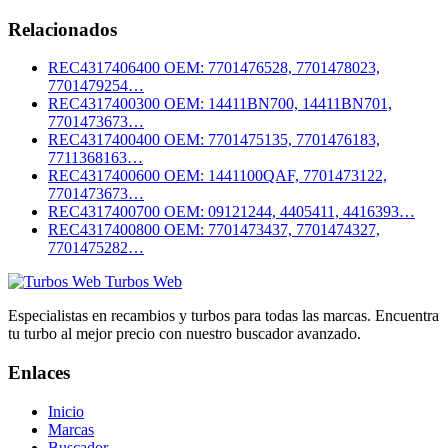
Relacionados
REC4317406400
OEM: 7701476528, 7701478023,
7701479254…
REC4317400300
OEM: 14411BN700, 14411BN701,
7701473673…
REC4317400400
OEM: 7701475135, 7701476183,
7711368163…
REC4317400600
OEM: 1441100QAF, 7701473122,
7701473673…
REC4317400700
OEM: 09121244, 4405411, 4416393…
REC4317400800
OEM: 7701473437, 7701474327,
7701475282…
Turbos Web
Especialistas en recambios y turbos para todas las marcas. Encuentra
tu turbo al mejor precio con nuestro buscador avanzado.
Enlaces
Inicio
Marcas
Buscador