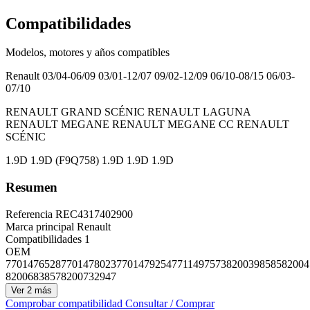
Compatibilidades
Modelos, motores y años compatibles
Renault
03/04-06/09 03/01-12/07 09/02-12/09 06/10-08/15 06/03-
07/10
RENAULT GRAND SCÉNIC RENAULT LAGUNA
RENAULT MEGANE RENAULT MEGANE CC RENAULT
SCÉNIC
1.9D 1.9D (F9Q758) 1.9D 1.9D 1.9D
Resumen
Referencia
REC4317402900
Marca principal
Renault
Compatibilidades
1
OEM
7701476528
7701478023
7701479254
7711497573
8200398585
82004
8200683857
8200732947
Ver 2 más
Comprobar compatibilidad
Consultar / Comprar